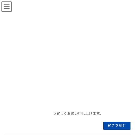
コ
ナ
ン
ビ
テ
ゲ
ン
ー
ツ
シ
2022年12月
へ
ョ
ス
ン
キ
に
ッ
移
HOME
2022年12月
プ
動
年始年末の休業日
お知らせ
2022年12月28日
弊社は、下記の期間を年末年始の休業とさせて
いただきます。年末年始休業期間：2022年12月
29日(木)から2023年1月4日(水)までご迷惑をお
掛けいたしますが、何卒ご理解くださいますよ
う宜しくお願い申し上げます。
続きを読む