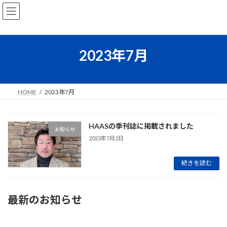
コ
ナ
ン
ビ
テ
ゲ
ン
ー
ツ
シ
2023年7月
へ
ョ
ス
ン
キ
に
ッ
移
HOME
2023年7月
プ
動
HAASの季刊誌に掲載されました
お知らせ
2023年7月2日
続きを読む
最新のお知らせ